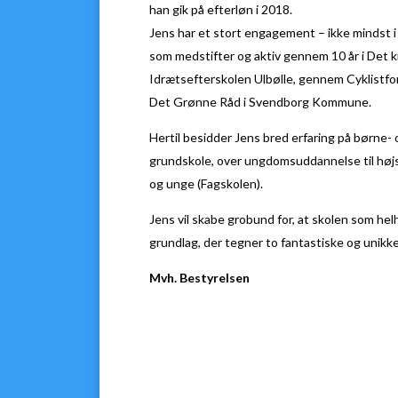
han gik på efterløn i 2018.
Jens har et stort engagement – ikke mindst i
som medstifter og aktiv gennem 10 år i Det 
Idrætsefterskolen Ulbølle, gennem Cyklistfo
Det Grønne Råd i Svendborg Kommune.
Hertil besidder Jens bred erfaring på børne-
grundskole, over ungdomsuddannelse til højsk
og unge (Fagskolen).
Jens vil skabe grobund for, at skolen som he
grundlag, der tegner to fantastiske og unikke
Mvh. Bestyrelsen