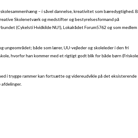
 skolesammenhæng – i såvel dannelse, kreativitet som bæredygtighed. Bl
kreative Skolenetværk og medstifter og bestyrelsesformand på
rbundet (Cykelsti Hvidkilde NU!), Lokalrådet Forum5762 og som medlem 
 og ungeområdet; både som lærer, UU-vejleder og skoleleder i den fri
ole, hvorfor han kommer med et rigtigt godt blik for både børn (Friskole
lhed i trygge rammer kan fortsætte og videreudvikle på det eksisterende
 afdelinger.